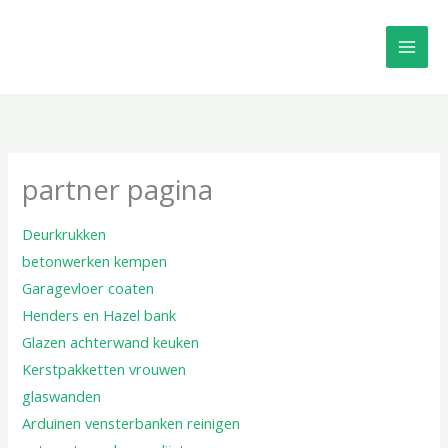
Skip
to
content
partner pagina
Deurkrukken
betonwerken kempen
Garagevloer coaten
Henders en Hazel bank
Glazen achterwand keuken
Kerstpakketten vrouwen
glaswanden
Arduinen vensterbanken reinigen